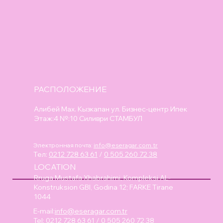
РАСПОЛОЖЕНИЕ
Алибей Мах. Кызкапан ул. Бизнес-центр Ипек
Этаж:4 №:10 Силиври СТАМБУЛ
Электронная почта:
info@eseragar.com.tr
Тел:
0212 728 63 61
/
0 505 260 72 38
LOCATION
Rruga Mustafa Xhabrahimi, Kompleksi AL-
Konstruksion GBI, Godina 12; FARKE Tirane
1044
E-mail:
info@eseragar.com.tr
Tel:
0212 728 63 61
/
0 505 260 72 38