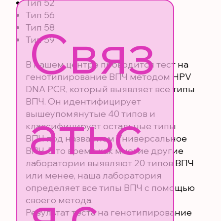
Тип 52
Тип 56
Связ
Тип 58
Тип 59
В нашем центре проводится тест на
генотипирование ВПЧ методом HPV
DNA PCR, который выявляет все типы
ВПЧ. Он идентифицирует
атьс
вышеупомянутые 40 типов и
классифицирует остальные типы
ВПЧ под названием Универсальное
ВПЧ. В то время как многие другие
лаборатории выявляют 20 типов ВПЧ
или менее, наша лаборатория
я с 
определяет все типы ВПЧ с помощью
своего метода.
Результат теста на генотипирование