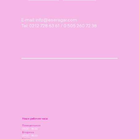
E-mail:
info@eseragar.com
Tel: 0212 728 63 61 / 0 505 260 72 38
Наши рабочие часы
Понедельник
09:00 - 18.00
Вторник
09:00 - 18.00