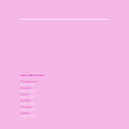
Наши рабочие часы
Понедельник
09:00 - 18.00
Вторник
09:00 - 18.00
Среда
09:00 - 18.00
Четверг
09:00 - 18.00
Пятница
09:00 - 18.00
Суббота
09:00 - 18.00