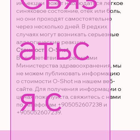
инъекции может наблюдаться легкое
синяковое состояние, отек или боль,
но они проходят самостоятельно
через несколько дней. В редких
атьс
случаях могут возникать серьезные
аллергические реакции.
Стоимость O-Shot
В соответствии с правилами
Министерства здравоохранения, мы
не можем публиковать информацию
я с 
о стоимости O-Shot на нашем веб-
сайте. Для получения информации о
ценах, пожалуйста, свяжитесь с нами
по телефонам +905052607238 и
+905052607239.