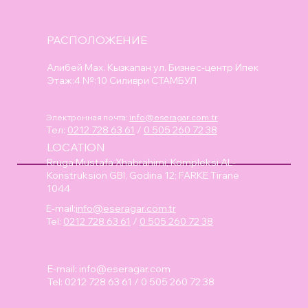
РАСПОЛОЖЕНИЕ
Алибей Мах. Кызкапан ул. Бизнес-центр Ипек
Этаж:4 №:10 Силиври СТАМБУЛ
Электронная почта:
info@eseragar.com.tr
Тел:
0212 728 63 61
/
0 505 260 72 38
LOCATION
Rruga Mustafa Xhabrahimi, Kompleksi AL-
Konstruksion GBI, Godina 12; FARKE Tirane
1044
E-mail:
info@eseragar.com.tr
Tel:
0212 728 63 61
/
0 505 260 72 38
E-mail:
info@eseragar.com
Tel: 0212 728 63 61 / 0 505 260 72 38