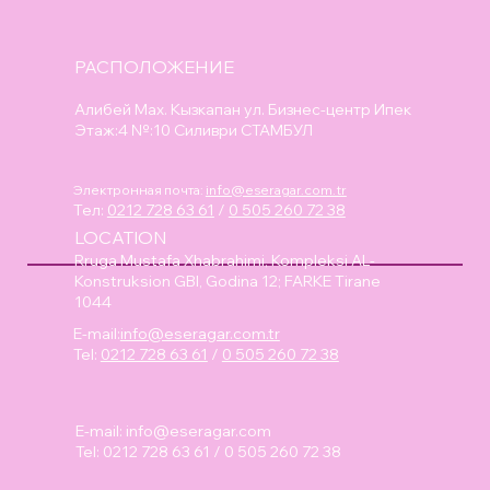
РАСПОЛОЖЕНИЕ
Алибей Мах. Кызкапан ул. Бизнес-центр Ипек
Этаж:4 №:10 Силиври СТАМБУЛ
Электронная почта:
info@eseragar.com.tr
Тел:
0212 728 63 61
/
0 505 260 72 38
LOCATION
Rruga Mustafa Xhabrahimi, Kompleksi AL-
Konstruksion GBI, Godina 12; FARKE Tirane
1044
E-mail:
info@eseragar.com.tr
Tel:
0212 728 63 61
/
0 505 260 72 38
E-mail:
info@eseragar.com
Tel: 0212 728 63 61 / 0 505 260 72 38