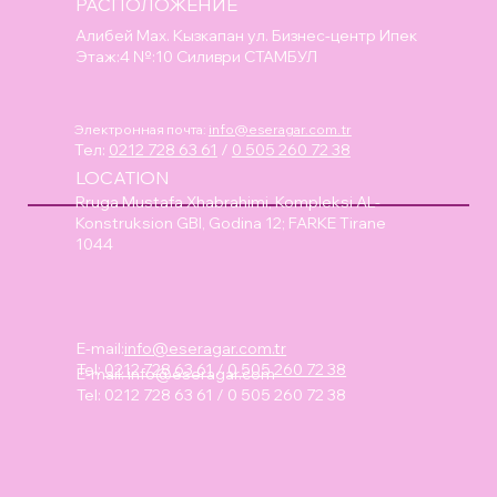
РАСПОЛОЖЕНИЕ
Алибей Мах. Кызкапан ул. Бизнес-центр Ипек
Этаж:4 №:10 Силиври СТАМБУЛ
Электронная почта:
info@eseragar.com.tr
Тел:
0212 728 63 61
/
0 505 260 72 38
LOCATION
Rruga Mustafa Xhabrahimi, Kompleksi AL-
Konstruksion GBI, Godina 12; FARKE Tirane
1044
E-mail:
info@eseragar.com.tr
Tel:
0212 728 63 61
/
0 505 260 72 38
E-mail:
info@eseragar.com
Tel: 0212 728 63 61 / 0 505 260 72 38