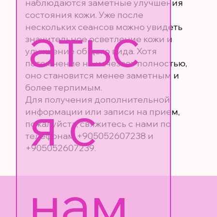
наблюдаются заметные улучшения
состояния кожи. Уже после
атьс
нескольких сеансов можно увидеть
значительное осветление кожи и
улучшение общего вида. Хотя
потемнение не исчезает полностью,
оно становится менее заметным и
более терпимым.
я с 
Для получения дополнительной
информации или записи на прием,
пожалуйста, свяжитесь с нами по
телефонам +905052607238 и
+905052607239.
нам