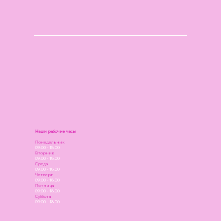
Наши рабочие часы
Понедельник
09:00 - 18.00
Вторник
09:00 - 18.00
Среда
09:00 - 18.00
Четверг
09:00 - 18.00
Пятница
09:00 - 18.00
Суббота
09:00 - 18.00