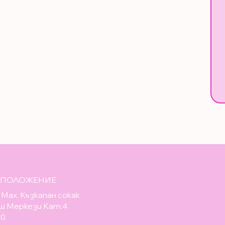
ОПОЛОЖЕНИЕ
Мах. Къзкапан сокак
ш Меркези Кат:4
10