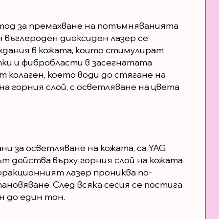
тод за премахване на потъмняванията
 въглероден диоксиден лазер се
ждания в кожата, които стимулират
ки и фибробласти в засегнатата
 колаген, което води до стягане на
на горния слой, с осветляване на цвета
ни за осветляване на кожата, са YAG
ът действа върху горния слой на кожата
 фракционният лазер прониква по-
ановяване. След всяка сесия се постига
н до един тон.