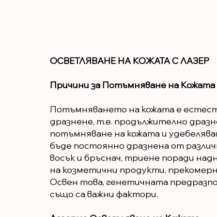
ОСВЕТЛЯВАНЕ НА КОЖАТА С ЛАЗЕР
Причини за Потъмняване на Кожата
Потъмняването на кожата е естеств
дразнене, т.е. продължително дразн
потъмняване на кожата и удебеляван
бъде постоянно дразнена от различ
восък и бръснач, триене поради на
на козметични продукти, прекомерн
Освен това, генетичната предразп
също са важни фактори.