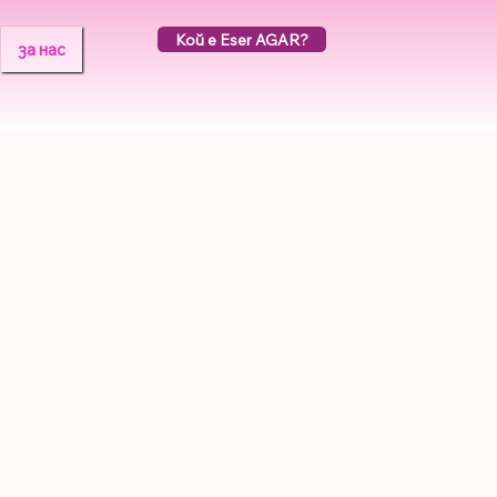
Кой е Eser AGAR?
за нас