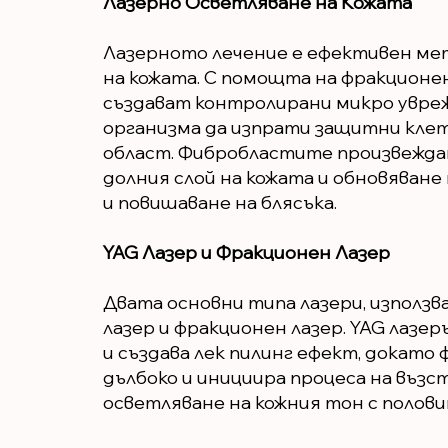
Лазерно Осветляване на Кожата
Лазерното лечение е ефективен ме
на кожата. С помощта на фракционен
създават контролирани микро увре
организма да изпрати защитни клет
област. Фибробластите произвеждат
долния слой на кожата и обновяване 
и повишаване на блясъка.
YAG Лазер и Фракционен Лазер
Двата основни типа лазери, използва
лазер и фракционен лазер. YAG лазер
и създава лек пилинг ефект, докато
дълбоко и инициира процеса на възст
осветляване на кожния тон с полови