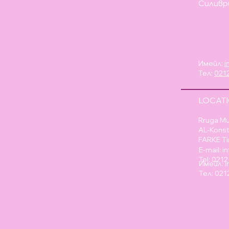
Силивр
Имейл:
i
Тел:
0212
LOCAT
Rruga Mu
AL-Konst
FARKE Ti
E-mail:
i
Tel: 021
Имейл:
Тел: 021