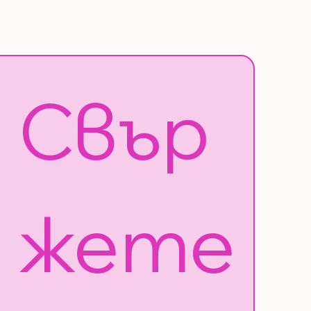
Свър
жете