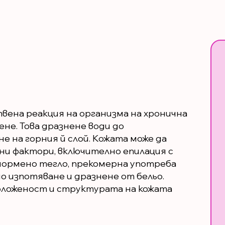
ена реакция на организма на хронична
ене. Това дразнене води до
е на горния й слой. Кожата може да
ни фактори, включително епилация с
днормено тегло, прекомерна употреба
о изпотяване и дразнене от бельо.
оложеност и структурата на кожата