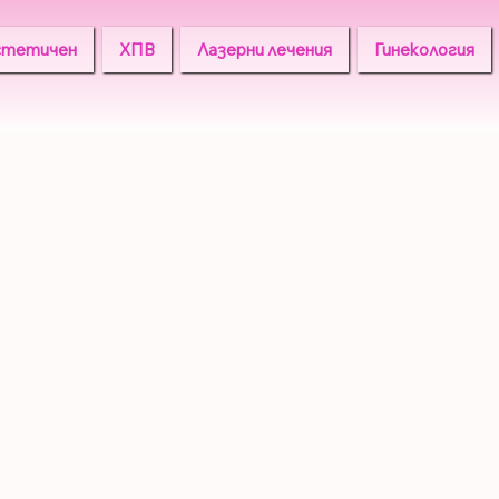
стетичен
ХПВ
Лазерни лечения
Гинекология