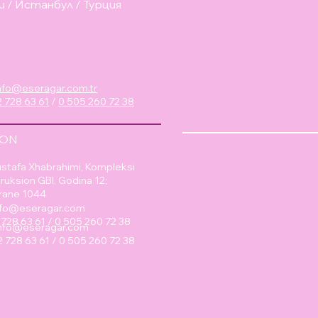
и / Истанбул / Турция
nfo@eseragar.com.tr
 728 63 61
/
0 505 260 72 38
ION
stafa Xhabrahimi, Kompleksi
ruksion GBI, Godina 12;
rane 1044
nfo@eseragar.com
2 728 63 61 / 0 505 260 72 38
info@eseragar.com
2 728 63 61 / 0 505 260 72 38