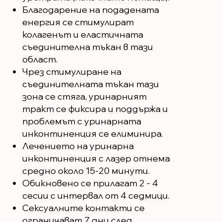
Благодарение на подадената
енергия се стимулират
колагенът и еластичната
съединителна тъкан в тази
област.
Чрез стимулиране на
съединителната тъкан тази
зона се стяга, уринарният
тракт се фиксира и поддържа и
проблемът с уринарната
инконтиненция се елиминира.
Лечението на уринарна
инконтиненция с лазер отнема
средно около 15-20 минути.
Обикновено се прилагат 2 - 4
сесии с интервал от 4 седмици.
Сексуалните контакти се
ограничават 7 дни след