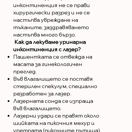
инконтиненция не се прави
хирургически разрез и не се
настъпва увреждане на
тъканите, заздравяването
настъпва много бързо.
Как да лекуваме уринарна
инконтиненция с лазер?
Пациентката се отвежда на
масата за гинекологичен
преглед.
Във влагалището се поставя
стерилен спекулум, специално
разработен за лазер.
Лазерната сонда се изпраща
във влагалището.
Лазерни удари се правят около
шийката на пикочния мехур и
уретрата (пикочните пътища).