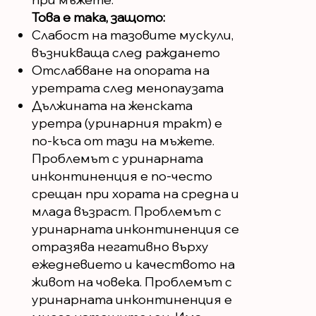
Това е така, защото:
Слабост на тазовите мускули,
възникваща след раждането
Отслабване на опората на
уретрата след менопаузата
Дължината на женската
уретра (уринарния тракт) е
по-къса от тази на мъжете.
Проблемът с уринарната
инконтиненция е по-често
срещан при хората на средна и
млада възраст. Проблемът с
уринарната инконтиненция се
отразява негативно върху
ежедневието и качеството на
живот на човека. Проблемът с
уринарната инконтиненция е