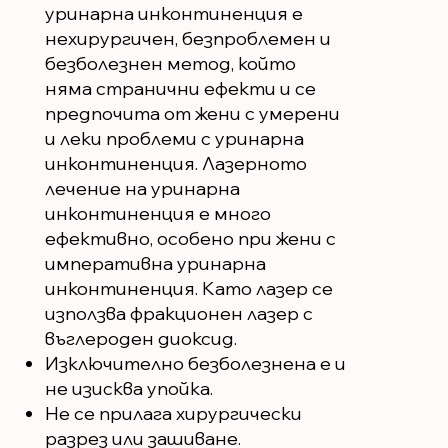
уринарна инконтиненция е
нехирургичен, безпроблемен и
безболезнен метод, който
няма странични ефекти и се
предпочита от жени с умерени
и леки проблеми с уринарна
инконтиненция. Лазерното
лечение на уринарна
инконтиненция е много
ефективно, особено при жени с
императивна уринарна
инконтиненция. Като лазер се
използва фракционен лазер с
въглероден диоксид.
Изключително безболезнена е и
не изисква упойка.
Не се прилага хирургически
разрез или зашиване.