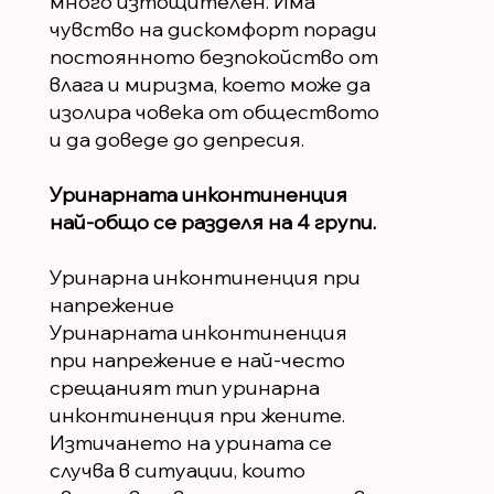
много изтощителен. Има
чувство на дискомфорт поради
постоянното безпокойство от
влага и миризма, което може да
изолира човека от обществото
и да доведе до депресия.
Уринарната инконтиненция
най-общо се разделя на 4 групи.
Уринарна инконтиненция при
напрежение
Уринарната инконтиненция
при напрежение е най-често
срещаният тип уринарна
инконтиненция при жените.
Изтичането на урината се
случва в ситуации, които