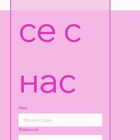
се с 
нас
Име
Фамилия