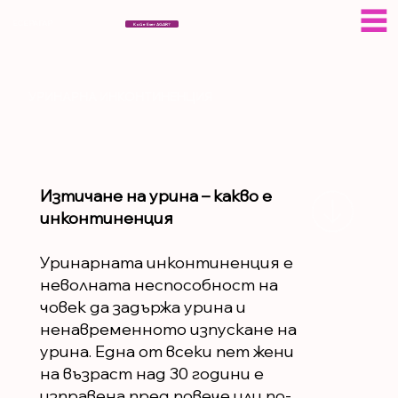
ЕСЕРАГАР
Кой е Eser AGAR?
УРИНАРНА ИНКОНТИНЕНЦИЯ
Изтичане на урина – какво е
инконтиненция
Уринарната инконтиненция е
неволната неспособност на
човек да задържа урина и
ненавременното изпускане на
урина. Една от всеки пет жени
на възраст над 30 години е
изправена пред повече или по-