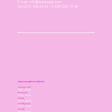
E-mail:
info@eseragar.com
Tel: 0212 728 63 61 / 0 505 260 72 38
Нашето работно време
понеделник
09:00 - 18:00ч
вторник
09:00 - 18:00ч
сряда
09:00 - 18:00ч
четвъртък
09:00 - 18:00ч
петък
09:00 - 18:00ч