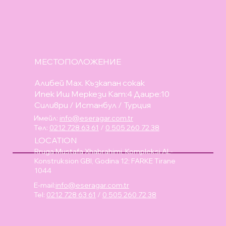
МЕСТОПОЛОЖЕНИЕ
Алибей Мах. Къзкапан сокак
Ипек Иш Меркези Кат:4 Даире:10
Силиври / Истанбул / Турция
Имейл:
info@eseragar.com.tr
Тел:
0212 728 63 61
/
0 505 260 72 38
LOCATION
Rruga Mustafa Xhabrahimi, Kompleksi AL-
Konstruksion GBI, Godina 12; FARKE Tirane
1044
E-mail:
info@eseragar.com.tr
Tel:
0212 728 63 61
/
0 505 260 72 38