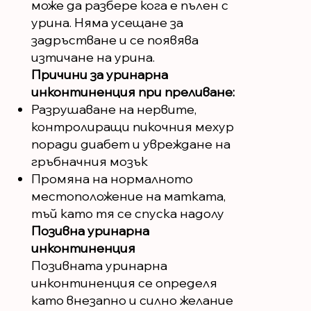
може да разбере кога е пълен с
урина. Няма усещане за
задръстване и се появява
изтичане на урина.
Причини за уринарна
инконтиненция при преливане:
Разрушаване на нервите,
контролиращи пикочния мехур
поради диабет и увреждане на
гръбначния мозък
Промяна на нормалното
местоположение на матката,
тъй като тя се спуска надолу
Позивна уринарна
инконтиненция
Позивната уринарна
инконтиненция се определя
като внезапно и силно желание