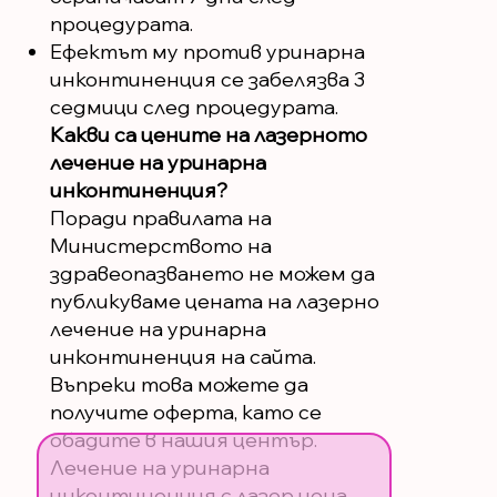
процедурата.
Ефектът му против уринарна
инконтиненция се забелязва 3
седмици след процедурата.
Какви са цените на лазерното
лечение на уринарна
инконтиненция?
Поради правилата на
Министерството на
здравеопазването не можем да
публикуваме цената на лазерно
лечение на уринарна
инконтиненция на сайта.
Въпреки това можете да
получите оферта, като се
обадите в нашия център.
Лечение на уринарна
инконтиненция с лазер цена