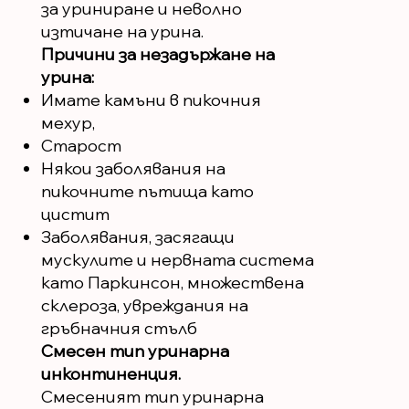
за уриниране и неволно
изтичане на урина.
Причини за незадържане на
урина:
Имате камъни в пикочния
мехур,
Старост
Някои заболявания на
пикочните пътища като
цистит
Заболявания, засягащи
мускулите и нервната система
като Паркинсон, множествена
склероза, увреждания на
гръбначния стълб
Смесен тип уринарна
инконтиненция.
Смесеният тип уринарна