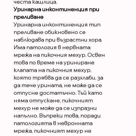
честа кашлица.
Уринарна инконтиненция при
преливане
Уринарна инконтиненция тип
преливане обикновено се
наблюдава при възрастни хора.
Има патология в нервната
мрежа на пикочния мехур. Освен
това по време на уриниране
клапата на пикочния мехур,
която трябва да се разхлаби, за
да тече урината, не може да се
отпусне достатъчно. Тъй като
няма отпускане, пикочният
мехур не може да се изпразни
напълно. Въпреки това, поради
патологията в невронната
мрежа, пикочният мехур не