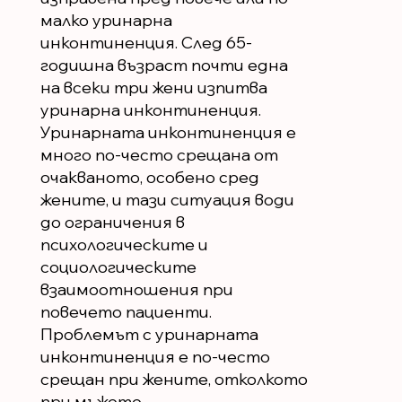
малко уринарна
инконтиненция. След 65-
годишна възраст почти една
на всеки три жени изпитва
уринарна инконтиненция.
Уринарната инконтиненция е
много по-често срещана от
очакваното, особено сред
жените, и тази ситуация води
до ограничения в
психологическите и
социологическите
взаимоотношения при
повечето пациенти.
Проблемът с уринарната
инконтиненция е по-често
срещан при жените, отколкото
при мъжете.