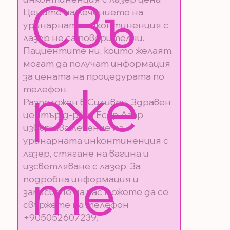
Свъ
Цените на лечението на
уринарната инконтиненция с
лазер не са поверителни.
Пациентите ни, които желаят,
могат да получат информация
за цената на процедурата по
рже
телефон.
Разположен в Силиври, Здравен
център д-р Ин Есер Агар
извършва лечение на
уринарната инконтиненция с
лазер, стягане на вагина и
те 
изсветляване с лазер. За
подробна информация и
записване на час можете да се
свържете на телефон
+905052607239.