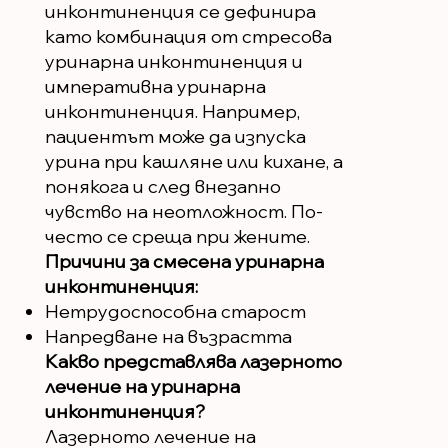
инконтиненция се дефинира
като комбинация от стресова
уринарна инконтиненция и
императивна уринарна
инконтиненция. Например,
пациентът може да изпуска
урина при кашляне или кихане, а
понякога и след внезапно
чувство на неотложност. По-
често се среща при жените.
Причини за смесена уринарна
инконтиненция:
Нетрудоспособна старост
Напредване на възрастта
Какво представлява лазерното
лечение на уринарна
инконтиненция?
Лазерното лечение на