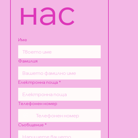
нас
Име
Фамилия
Електронна поща
*
Телефонен номер
Съобщение
*