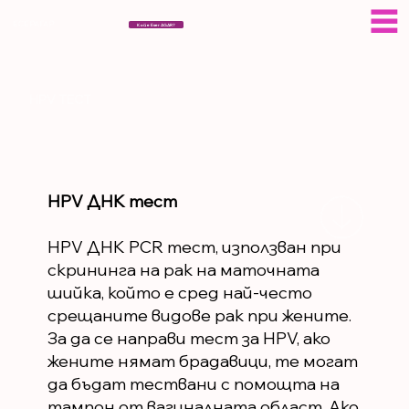
ЕСЕРАГАР
Кой е Eser AGAR?
HPV ТЕСТ
HPV ДНК тест
HPV ДНК PCR тест, използван при
скрининга на рак на маточната
шийка, който е сред най-често
срещаните видове рак при жените.
За да се направи тест за HPV, ако
жените нямат брадавици, те могат
да бъдат тествани с помощта на
тампон от вагиналната област. Ако