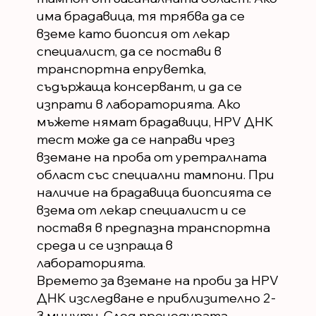
има брадавица, тя трябва да се
вземе като биопсия от лекар
специалист, да се постави в
транспортна епруветка,
съдържаща консервант, и да се
изпрати в лабораторията. Ако
мъжете нямат брадавици, HPV ДНК
тест може да се направи чрез
вземане на проба от уретралната
област със специални тампони. При
наличие на брадавица биопсията се
взема от лекар специалист и се
поставя в предпазна транспортна
среда и се изпраща в
лабораторията.
Времето за вземане на проби за HPV
ДНК изследване е приблизително 2-
3 минути. След процедурата