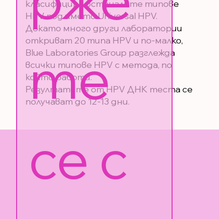
класифицира останалите типове
HPV под името Universal HPV.
Докато много други лаборатории
откриват 20 типа HPV и по-малко,
те 
Blue Laboratories Group разглежда
всички типове HPV с метода, по
който работи.
Резултатите от HPV ДНК теста се
получават до 12-13 дни.
се с 