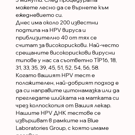
можете лесно да се върнете към
ежедневието си.
Днес има около 200 известни
подтипа на HPV вируса и
приблизително 40 от тях се
считат за високорискови. Най-често
срещаните високорискови вирусни
типове у нас са съответно TİP16, 18,
31, 33, 35, 39, 45, 51, 52, 54, 56, 58.
Когато вашият HPV тест е
положителен, най-добрият подход е
да си направите цитонамазка или да
прегледате шийката на матката си
чрез колпоскопия от Вашия лекар.
Нашите HPV ДНК тестове се
извършват в рамките на Blue
Laboratories Group, с която имаме