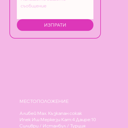
ИЗПРАТИ
МЕСТОПОЛОЖЕНИЕ
Алибей Мах. Къзкапан сокак
Ипек Иш Меркези Кат:4 Даире:10
Силиври / Истанбул / Турция