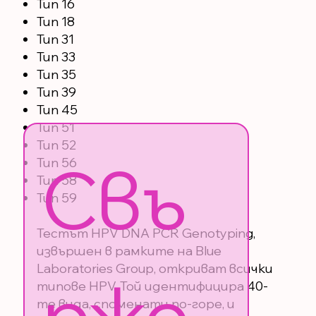
Тип 16
Тип 18
Тип 31
Тип 33
Тип 35
Тип 39
Тип 45
Тип 51
Тип 52
Свъ
Тип 56
Тип 58
Тип 59
Тестът HPV DNA PCR Genotyping,
извършен в рамките на Blue
Laboratories Group, откриват всички
рже
типове HPV. Той идентифицира 40-
те вида, споменати по-горе, и