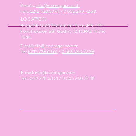
Имейл:
info@eseragar.com.tr
Тел:
0212 728 63 61
/
0 505 260 72 38
LOCATION
Rruga Mustafa Xhabrahimi, Kompleksi AL-
Konstruksion GBI, Godina 12; FARKE Tirane
1044
E-mail:
info@eseragar.com.tr
Tel:
0212 728 63 61
/
0 505 260 72 38
E-mail:
info@eseragar.com
Tel: 0212 728 63 61 / 0 505 260 72 38