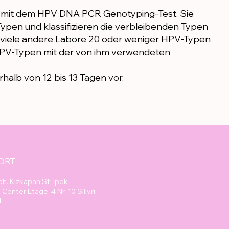
V mit dem HPV DNA PCR Genotyping-Test. Sie
ypen und klassifizieren die verbleibenden Typen
viele andere Labore 20 oder weniger HPV-Typen
le HPV-Typen mit der von ihm verwendeten
halb von 12 bis 13 Tagen vor.
ORT
ah. Kızkapan St. İpek
Center Etage: 4 Nr. 10 Silivri
L