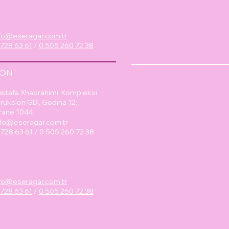
fo@eseragar.com.tr
 728 63 61
/
0 505 260 72 38
ION
stafa Xhabrahimi, Kompleksi
ruksion GBI, Godina 12;
rane 1044
nfo@eseragar.com.tr
2 728 63 61 / 0 505 260 72 38
fo@eseragar.com.tr
 728 63 61
/
0 505 260 72 38