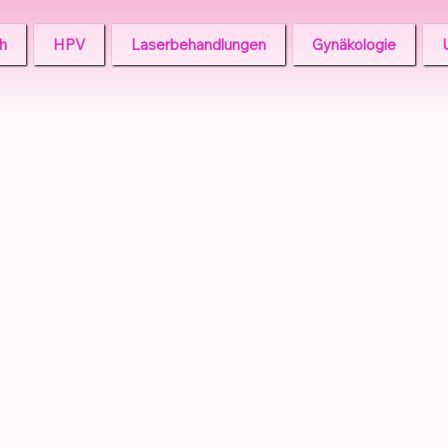
h
HPV
Laserbehandlungen
Gynäkologie