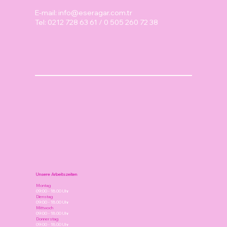
E-mail:
info@eseragar.com.tr
Tel: 0212 728 63 61 / 0 505 260 72 38
Unsere Arbeitszeiten
Montag
09:00 - 18.00 Uhr
Dienstag
09:00 - 18.00 Uhr
Mittwoch
09:00 - 18.00 Uhr
Donnerstag
09:00 - 18.00 Uhr