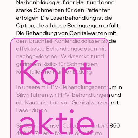
Narbenbildung auf der Haut und ohne
starke Schmerzen für den Patienten
erfolgen. Die Laserbehandlung ist die
Option, die all diese Bedingungen erfüllt.
Die Behandlung von Genitalwarzen mit
dem Bruchteil-Kohlendioxidlaser ist die
effektivste Behandlungsoption mit
Kont
nachgewiesener Wirksamkeit und
geringem Risiko für Schmerzen,
Rückfälle und Narbenbildung.
In unserem HPV-Behandlungszentrum in
Silivri führen wir HPV-Behandlungen und
die Kauterisation von Genitalwarzen mit
aktie
Laser durch.
Sie können unser Callcenter unter 0850
490 1 478 anrufen, um detaillierte