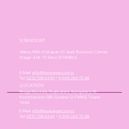
STANDORT
Alibey Mah. Kızkapan St. İpek Business Center
Etage: 4 Nr. 10 Silivri İSTANBUL
E-Mail:
info@eseragar.com.tr
Tel:
0212 728 63 61
/
0 505 260 72 38
LOCATION
Rruga Mustafa Xhabrahimi, Kompleksi AL-
Konstruksion GBI, Godina 12; FARKE Tirane
1044
E-Mail:
info@eseragar.com.tr
Tel:
0212 728 63 61
/
0 505 260 72 38