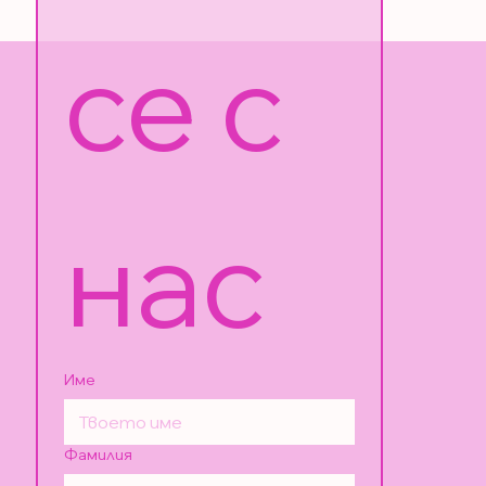
се с 
нас
Име
Фамилия