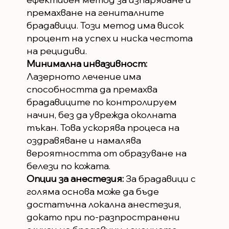
премахване на гениталните
брадавици. Този метод има висок
процент на успех и ниска честота
на рецидиви.
Минимална инвазивност:
Лазерното лечение има
способността да премахва
брадавиците по контролируем
начин, без да уврежда околната
тъкан. Това ускорява процеса на
оздравяване и намалява
вероятността от образуване на
белези по кожата.
Опции за анестезия:
За брадавици с
голяма основа може да бъде
достатъчна локална анестезия,
докато при по-разпространени