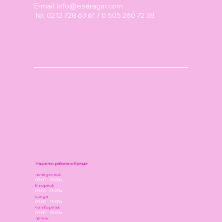
E-mail:
info@eseragar.com
Tel: 0212 728 63 61 / 0 505 260 72 38
Нашето работно време
понеделник
09:00 - 18:00ч
вторник
09:00 - 18:00ч
сряда
09:00 - 18:00ч
четвъртък
09:00 - 18:00ч
петък