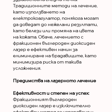
Традиционните методи на лечение,
като използването на
електрокоагулатор, понякога могат
да доведат до нежелани резултати,
като белези или промяна на цвета
на кожата. Обаче, лечението с
фракционен въглероден диоксиден
лазер е ефективен начин за
елиминиране на брадавиците, като
минимизира риска от такива
усложнения.
Предимства на лазерното лечение
Ефективност и степен на успех:
Фракционният въглероден
диоксиден лазер е изключително
ефективен метод за изпаряване и