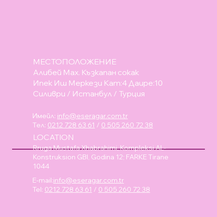
МЕСТОПОЛОЖЕНИЕ
Алибей Мах. Къзкапан сокак
Ипек Иш Меркези Кат:4 Даире:10
Силиври / Истанбул / Турция
Имейл:
info@eseragar.com.tr
Тел:
0212 728 63 61
/
0 505 260 72 38
LOCATION
Rruga Mustafa Xhabrahimi, Kompleksi AL-
Konstruksion GBI, Godina 12; FARKE Tirane
1044
E-mail:
info@eseragar.com.tr
Tel:
0212 728 63 61
/
0 505 260 72 38