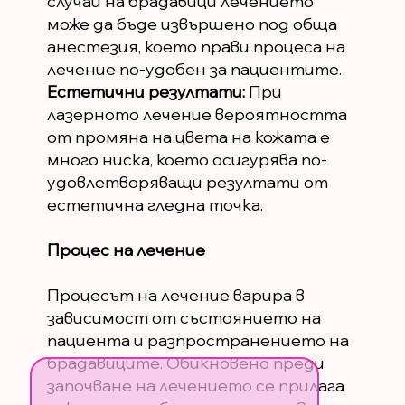
случаи на брадавици лечението
може да бъде извършено под обща
анестезия, което прави процеса на
лечение по-удобен за пациентите.
Естетични резултати:
При
лазерното лечение вероятността
от промяна на цвета на кожата е
много ниска, което осигурява по-
удовлетворяващи резултати от
естетична гледна точка.
Процес на лечение
Процесът на лечение варира в
зависимост от състоянието на
пациента и разпространението на
брадавиците. Обикновено преди
започване на лечението се прилага