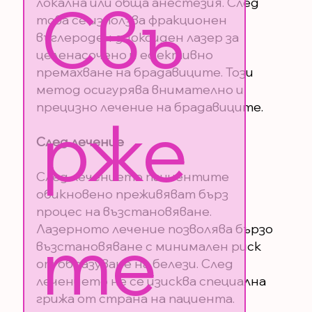
Свъ
локална или обща анестезия. След
това се използва фракционен
въглероден диоксиден лазер за
целенасочено и ефективно
премахване на брадавиците. Този
метод осигурява внимателно и
прецизно лечение на брадавиците.
рже
След лечение
След лечението пациентите
обикновено преживяват бърз
процес на възстановяване.
те 
Лазерното лечение позволява бързо
възстановяване с минимален риск
от образуване на белези. След
лечението не се изисква специална
грижа от страна на пациента.