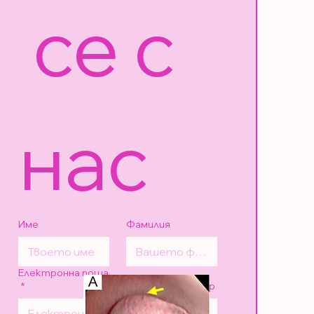
 се с 
нас
Име
Фамилия
Електронна поща
*
Телефонен номер