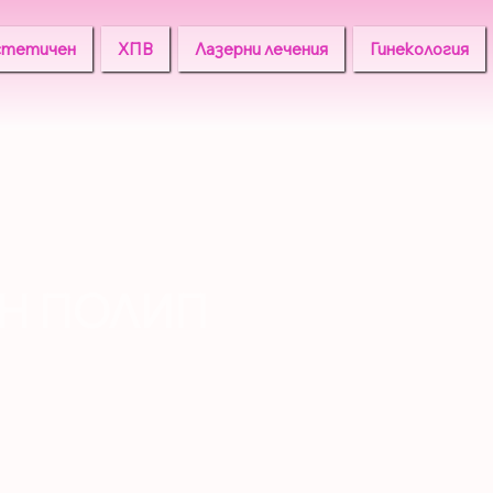
стетичен
ХПВ
Лазерни лечения
Гинекология
Н ПОЛИП