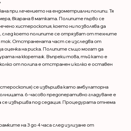
?
ана при лечението на ендометриални полипи. Тя
мера, вкарана в матката. Полипите първо се
чено хистероскопия, което ни позволява да
 след което полипите се отрязват от техните
н ток. Отстранената част се изследва от
а оценка на риска. Полипите също могат да
рата на кюретаж. Въпреки това, тъй като е
 колко от полипа е отстранен и колко е оставен
истероскопия) се извършва като амбулаторна
 болницата. 6-часово предоперативно гладуване е
 се извършва под седация. Процедурата отнема
амките на 3 до 4 часа след излизане от