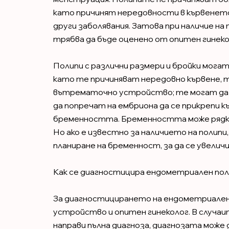
като причинят нередовности в кървенето
други заболявания. Затова при наличие н
трябва да бъде оценено от опитен гинеко
Полипи с различни размери и бройки могат
като те причиняват нередовно кървене, 
вътрематочно устройство; те могат да
да попречат на ембриона да се прикрепи к
бременността. Бременността може рядко д
Но ако е известно за наличието на полипи
планиране на бременност, за да се увеличи
Как се диагностицира ендометриален пол
За диагностицирането на ендометриален 
устройство и опитен гинеколог. В случаит
направи пълна диагноза, диагнозата може 