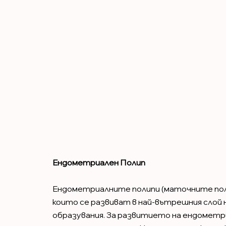
Ендометриален Полип
Ендометриалните полипи (маточните поли
които се развиват в най-вътрешния слой
образувания. За развитието на ендометри