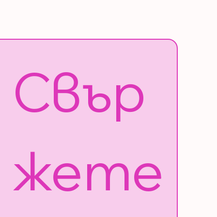
Свър
жете