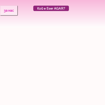
Кой е Eser AGAR?
за нас