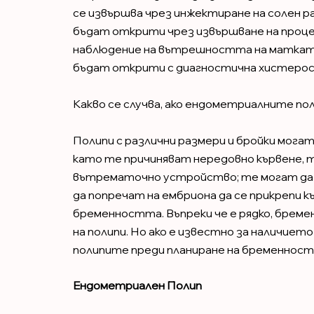
се извършва чрез инжектиране на солен 
бъдат открити чрез извършване на проц
наблюдение на вътрешността на маткат
бъдат открити с диагностична хистерос
Какво се случва, ако ендометриалните пол
Полипи с различни размери и бройки могат
като те причиняват нередовно кървене, 
вътрематочно устройство; те могат да
да попречат на ембриона да се прикрепи к
бременността. Въпреки че е рядко, бреме
на полипи. Но ако е известно за наличието
полипите преди планиране на бременност, з
Ендометриален Полип