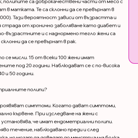
к, полипите са доброкачествени части от месо с
ат в матката. Те са склонни да се превърнат в
1000). Тази вероятност зависи от възрастта и
я страда от хронично заболяване като диабет и
 по-възрастните и с наднормено тегло жени са
 склонни да се превърнат в рак.
 се мисли. 15 от всеки 100 жени имат
ените под 20 години. Наблюдават се с по-висока
 и 50 години.
триалните полипи?
проявяват симптоми. Когато дават симптоми,
ално кървене. При изследване на жени с
 установява, че имат ендометриални полипи.
яво течение, наблюдавано преди и след
ка, но могат да доведат до менструална болка,