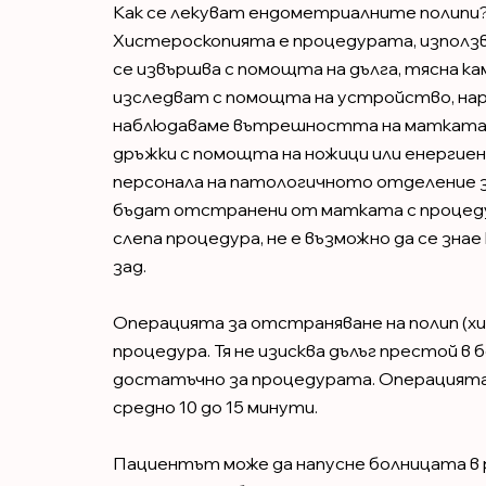
Как се лекуват ендометриалните полипи
Хистероскопията е процедурата, използв
се извършва с помощта на дълга, тясна ка
изследват с помощта на устройство, наре
наблюдаваме вътрешността на матката,
дръжки с помощта на ножици или енергие
персонала на патологичното отделение з
бъдат отстранени от матката с процеду
слепа процедура, не е възможно да се знае
зад.
Операцията за отстраняване на полип (х
процедура. Тя не изисква дълъг престой в
достатъчно за процедурата. Операцията
средно 10 до 15 минути.
Пациентът може да напусне болницата в р