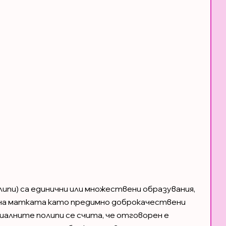
пи) са единични или множествени образувания,
 на матката като предимно доброкачествени
алните полипи се счита, че отговорен е