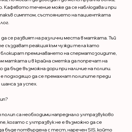
. Кафявото течение може да се наблюдава и при
а такъв симптом, състоянието на пациентката
лог.
 да се развият на различни места в матката. Тъй
те създават реакция към чужди тела като
 блокират преминаването на сперматозоидите,
ъм матката и в крайна сметка да попречат на
а бъде възможна дори при наличие на полипи.
, е подходящо да се премахнат полипите преди
 шанса за успех.
ип?
полип са необходими напреднало ултразвуково
е, когато с ултразвук не е възможно да се
да бъде потвърдена с тест, наречен SIS, който