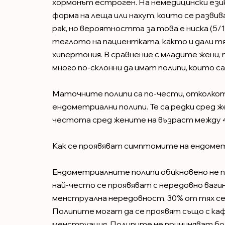
хормонът естроген. На немедицински ези
форма на леща или нахут, които се развив
рак, но вероятността за това е ниска (5/
теглото на пациентката, както и дали т
хипертония. В сравнение с младите жени,
много по-склонни да имат полипи, които са
Маточните полипи са по-чести, отколкото
ендометриални полипи. Те са редки сред ж
честота сред жените на възраст между 40
Как се проявяват симптомите на ендоме
Ендометриалните полипи обикновено не 
най-често се проявяват с нередовно вагин
менструална нередовност, 30% от тях се
Полипите могат да се проявят също с каф
менструация. Полипите не причиняват бол