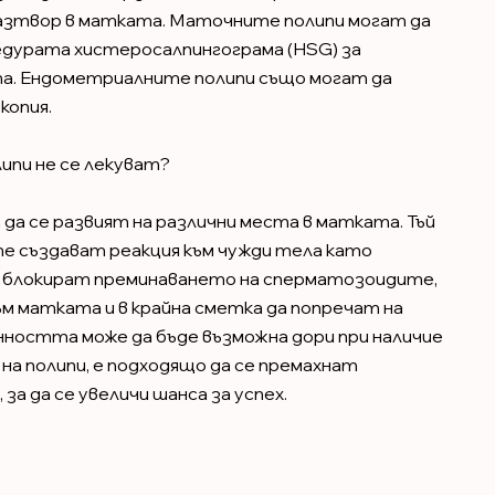
разтвор в матката. Маточните полипи могат да
едурата хистеросалпингограма (HSG) за
а. Ендометриалните полипи също могат да
копия.
ипи не се лекуват?
 да се развият на различни места в матката. Тъй
те създават реакция към чужди тела като
 блокират преминаването на сперматозоидите,
ъм матката и в крайна сметка да попречат на
нността може да бъде възможна дори при наличие
 на полипи, е подходящо да се премахнат
а да се увеличи шанса за успех.