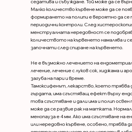
седатива и събуждане. Той може да се вър
Малко количество кървене може да се появ
формирането на полипи е вероятно да се 
периодични контроли. След хистероскопия
менструалната нередовност се подобряв
количеството на кървенето намалява и 
започнати след спиране на кървенето.
Не е възможно лечението на ендометриал
лечение, лечение с луков сок, хиджама и 
загуба на пари и време.
Тамоксифенът, лекарство, което трябва да
гърдата, има сгъстяващ ефект върху енд
това сгъстяване и дали има и полип освен
може да се развие рак на матката. Норма
менопауза е 4 мм. Ако има сгъстяване на 
или нередовно кървене, особено, трябва д
отстранената част да се изпрати в лабо