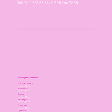
Tel: 0212 728 63 61 / 0 505 260 72 38
Наши рабочие часы
Понедельник
09:00 - 18.00
Вторник
09:00 - 18.00
Среда
09:00 - 18.00
Четверг
09:00 - 18.00
Пятница
09:00 - 18.00
Суббота