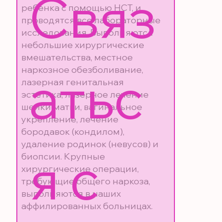
Связ
ребенка с помощью НСТ, и
проводятся все лабораторные
исследования. Выполняются
небольшие хирургические
вмешательства, местное
наркозное обезболивание,
атьс
лазерная генитальная
эстетика, лазерное лечение
шейки матки, вагинальное
укрепление, лечение
бородавок (кондилом),
удаление родинок (невусов) и
я с 
биопсии. Крупные
хирургические операции,
требующие общего наркоза,
выполняются в наших
аффилированных больницах.