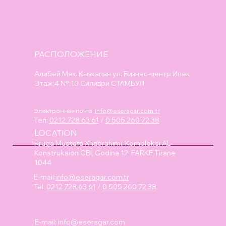
РАСПОЛОЖЕНИЕ
Алибей Мах. Кызкапан ул. Бизнес-центр Ипек
Этаж:4 №:10 Силиври СТАМБУЛ
Электронная почта:
info@eseragar.com.tr
Тел:
0212 728 63 61
/
0 505 260 72 38
LOCATION
Rruga Mustafa Xhabrahimi, Kompleksi AL-
Konstruksion GBI, Godina 12; FARKE Tirane
1044
E-mail:
info@eseragar.com.tr
Tel:
0212 728 63 61
/
0 505 260 72 38
E-mail:
info@eseragar.com