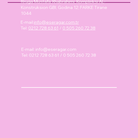
Rruga Mustafa Xhabrahimi, Kompleksi AL-
Konstruksion GBI, Godina 12; FARKE Tirane
1044
E-mail:
info@eseragar.com.tr
Tel:
0212 728 63 61
/
0 505 260 72 38
E-mail:
info@eseragar.com
Tel: 0212 728 63 61 / 0 505 260 72 38