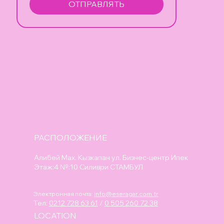
ОТПРАВЛЯТЬ
РАСПОЛОЖЕНИЕ
Алибей Мах. Кызкапан ул. Бизнес-центр Ипек
Этаж:4 №:10 Силиври СТАМБУЛ
Электронная почта:
info@eseragar.com.tr
Тел:
0212 728 63 61
/
0 505 260 72 38
LOCATION