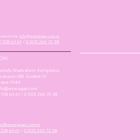
ная почта:
info@eseragar.com.tr
 728 63 61
/
0 505 260 72 38
ION
stafa Xhabrahimi, Kompleksi
ruksion GBI, Godina 12;
rane 1044
nfo@eseragar.com
2 728 63 61 / 0 505 260 72 38
fo@eseragar.com.tr
 728 63 61
/
0 505 260 72 38