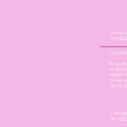
Электрон
Тел:
0212
LOCAT
Rruga Mu
AL-Konst
FARKE Ti
E-mail:
i
Tel: 021
E-mail:
in
Tel:
0212