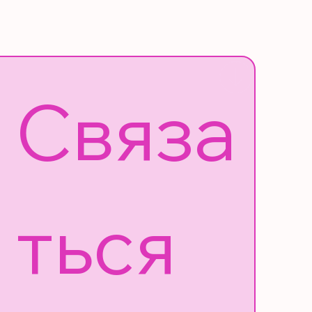
Связа
ться 