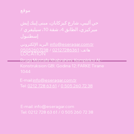
موقع
حي أليبي، شارع كيزكابان، مبنى إيبك إيش
ميركيزي، الطابق 4، شقة 10، سيليفري /
إسطنبول
info@eseragar.com.tr
البريد الإلكتروني:
هاتف:
02127286361
/
05052607238
LOCATION
Rruga Mustafa Xhabrahimi, Kompleksi AL-
Konstruksion GBI, Godina 12; FARKE Tirane
1044
E-mail:
info@eseragar.com.tr
Tel:
0212 728 63 61
/
0 505 260 72 38
E-mail:
info@eseragar.com
Tel: 0212 728 63 61 / 0 505 260 72 38