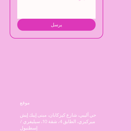
يرسل
موقع
حي أليبي، شارع كيزكابان، مبنى إيبك إيش
ميركيزي، الطابق 4، شقة 10، سيليفري /
إسطنبول