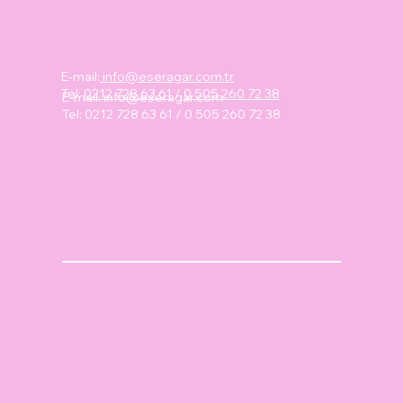
E-mail:
info@eseragar.com.tr
Tel:
0212 728 63 61
/
0 505 260 72 38
E-mail:
info@eseragar.com
Tel: 0212 728 63 61 / 0 505 260 72 38