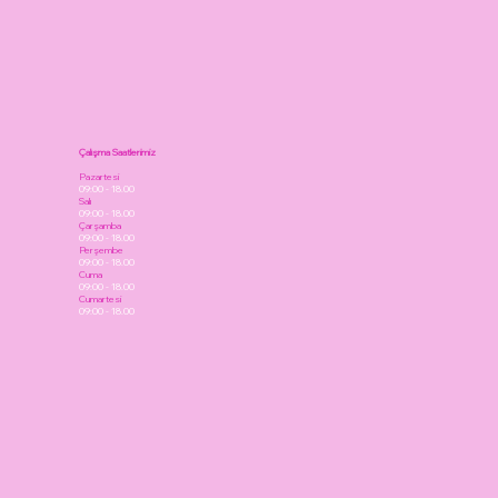
Çalışma Saatlerimiz
Pazartesi
09:00 - 18.00
Salı
09:00 - 18.00
Çarşamba
09:00 - 18.00
Perşembe
09:00 - 18.00
Cuma
09:00 - 18.00
Cumartesi
09:00 - 18.00