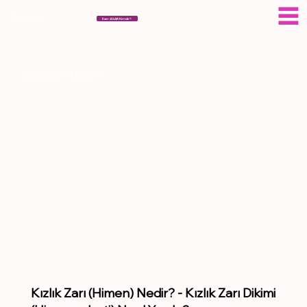
ESERAGAR
Eser AGAR Kimdir?
KIZLIK ZARI DİKİMİ
Kızlık Zarı (Himen) Nedir? - Kızlık Zarı Dikimi