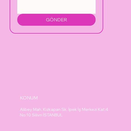
GÖNDER
KONUM
Alibey Mah. Kızkapan Sk. İpek İş Merkezi Kat:4
No:10 Silivri İSTANBUL