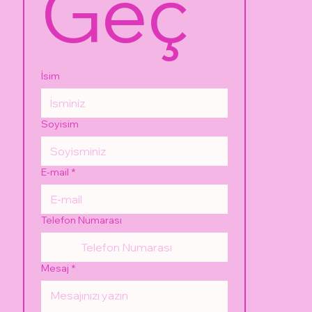
Geç
İsim
Soyisim
E-mail
*
Telefon Numarası
Mesaj
*