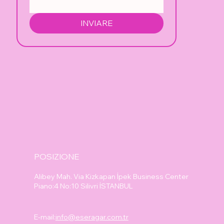
INVIARE
POSIZIONE
Alibey Mah. Via Kizkapan İpek Business Center
Piano:4 No:10 Silivri İSTANBUL
E-mail:
info@eseragar.com.tr