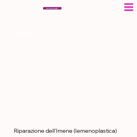
ESERAGAR
Chi è Eser AGAR?
IMENOPLASTICA
Riparazione dell'Imene (Iemenoplastica)