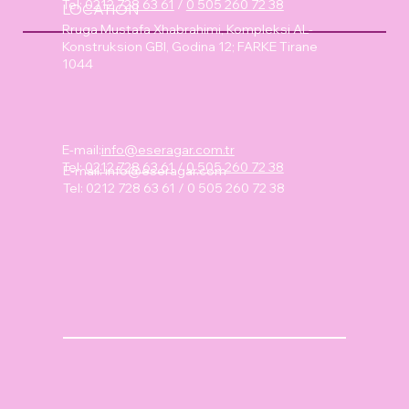
Tel:
0212 728 63 61
/
0 505 260 72 38
LOCATION
Rruga Mustafa Xhabrahimi, Kompleksi AL-
Konstruksion GBI, Godina 12; FARKE Tirane
1044
E-mail:
info@eseragar.com.tr
Tel:
0212 728 63 61
/
0 505 260 72 38
E-mail:
info@eseragar.com
Tel: 0212 728 63 61 / 0 505 260 72 38