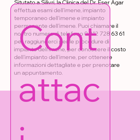
Situtato a Silivri, la Clinica del Dr. Eser Agar
effettua esami dell'imene, impianto
temporaneo dell'imene e impianto
Cont
permanente dell'imene. Puoi chiamare il
nostro numero di telefono 0 212 728 63 61
per raggiungerci per le procedure di
impianto dell'imene, per conoscere il costo
dell'impianto dell'imene, per ottenere
informazioni dettagliate e per prenotare
attac
un appuntamento.
i