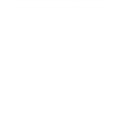
abbassarsi. Questa deformità può essere
corretta con la plastica del labbro maggiore.