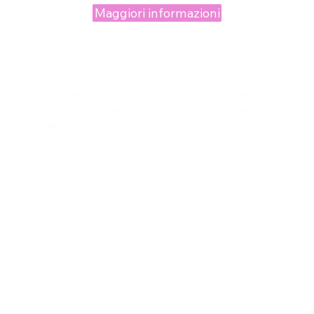
Maggiori informazioni
O-Shot
L'iniezione di plasma ricco di piastrine ottenuto
dal sangue del paziente nel punto G è chiamata
Orgasm Shot (O-Shot).