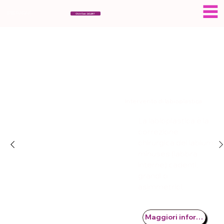
ESERAGAR
Chi è Eser AGAR?
Intervento di labioplastica
La labioplastica è la
correzione
chirurgica dei labium
minuses (labbra
interne) cadenti,
grandi o
asimmetrici.
Maggiori informazioni