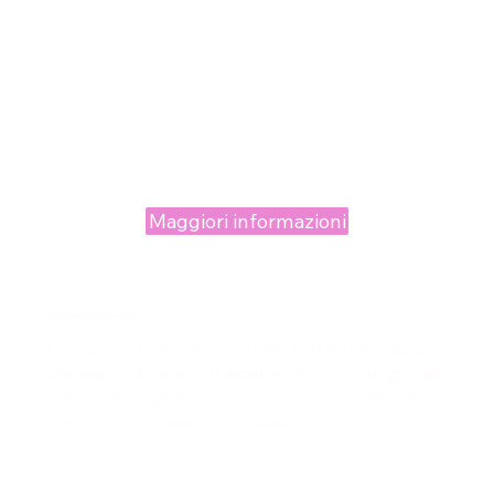
Maggiori informazioni
Trattamento delle verruche
Con la nostra esperienza nell'HPV e il vantaggio
del laser frazionato, trattiamo le verruche genitali
e del corpo in modo indolore, senza cicatrici e
con un basso tasso di recidiva.