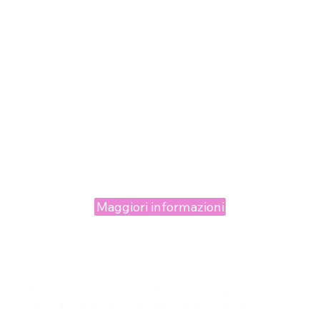
Maggiori informazioni
Estetica Labium Majus
Con l’avanzare dell’età e l’aumento di peso, le
labbra esterne possono perdere volume e