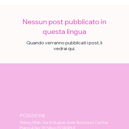
Nessun post pubblicato in
questa lingua
Quando verranno pubblicati i post, li
vedrai qui.
POSIZIONE
Alibey Mah. Via Kizkapan İpek Business Center
Piano:4 No:10 Silivri İSTANBUL