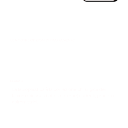
LE NOSTRE OPZIONI DI TRATTAMENTO
Labioplastica
La labioplastica è la correzione chirurgica dei
labium minuses (labbra interne) cadenti, grandi o
asimmetrici.