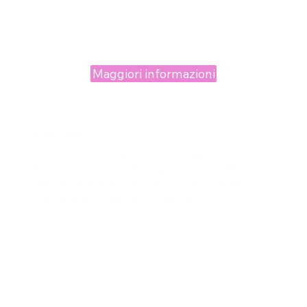
Maggiori informazioni
Rafforzamento vaginale
La riduzione del diametro della vagina, che si è
allargata e ha perso le pieghe a causa della
nascita, mediante metodi chirurgici o laser è
chiamata restringimento vaginale.