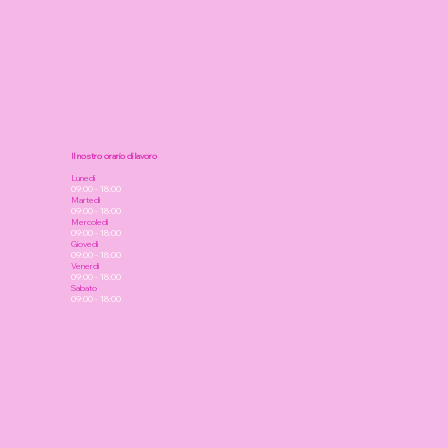
Il nostro orario di lavoro
Lunedi
09:00 - 18:00
Martedì
09:00 - 18:00
Mercoledì
09:00 - 18:00
Giovedì
09:00 - 18:00
Venerdì
09:00 - 18:00
Sabato
09:00 - 18:00