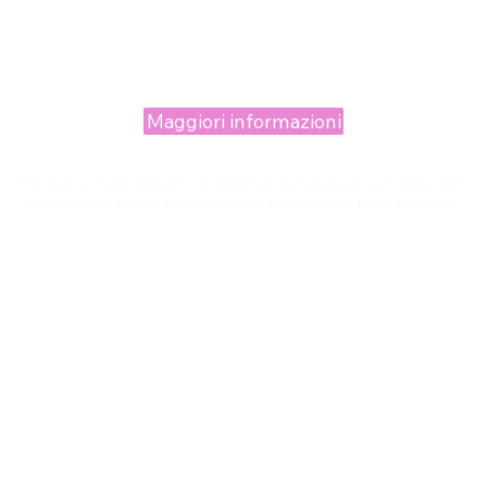
Maggiori informazioni
Portiamo i nostri 20 anni di esperienza, fiducia e successo nel
campo della salute e dell'estetica femminile in tutto il mondo