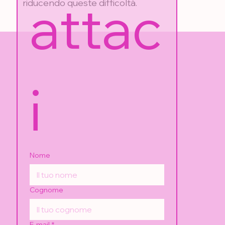
attac
riducendo queste difficoltà.
i
Nome
Cognome
E-mail
*