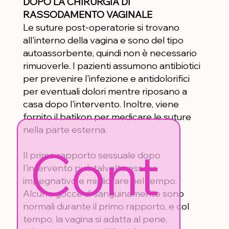
DOPO LA CHIRURGIA DI
RASSODAMENTO VAGINALE
Le suture post-operatorie si trovano
all'interno della vagina e sono del tipo
autoassorbente, quindi non è necessario
rimuoverle. I pazienti assumono antibiotici
per prevenire l'infezione e antidolorifici
per eventuali dolori mentre riposano a
casa dopo l'intervento. Inoltre, viene
fornito il batikon per medicare le suture
nella parte esterna.
Cont
Il primo rapporto sessuale dopo
l'intervento può talvolta essere
impegnativo e migliorare nel tempo.
Alcune gocce di sanguinamento sono
normali durante il primo rapporto, e col
tempo, la vagina si adatta al pene,