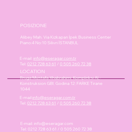
POSIZIONE
Alibey Mah. Via Kizkapan İpek Business Center
Piano:4 No:10 Silivri İSTANBUL
E-mail:
info@eseragar.com.tr
Tel:
0212 728 63 61
/
0 505 260 72 38
LOCATION
Rruga Mustafa Xhabrahimi, Kompleksi AL-
Konstruksion GBI, Godina 12; FARKE Tirane
1044
E-mail:
info@eseragar.com.tr
Tel:
0212 728 63 61
/
0 505 260 72 38
E-mail:
info@eseragar.com
Tel: 0212 728 63 61 / 0 505 260 72 38