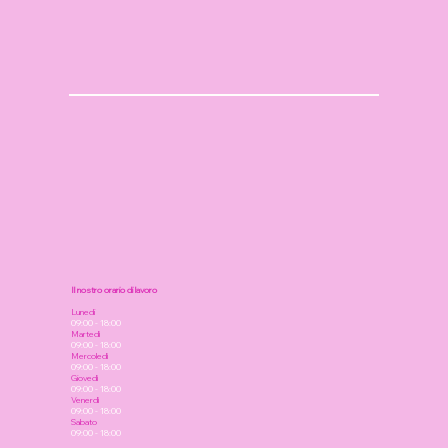
Il nostro orario di lavoro
Lunedi
09:00 - 18:00
Martedì
09:00 - 18:00
Mercoledì
09:00 - 18:00
Giovedì
09:00 - 18:00
Venerdì
09:00 - 18:00
Sabato
09:00 - 18:00