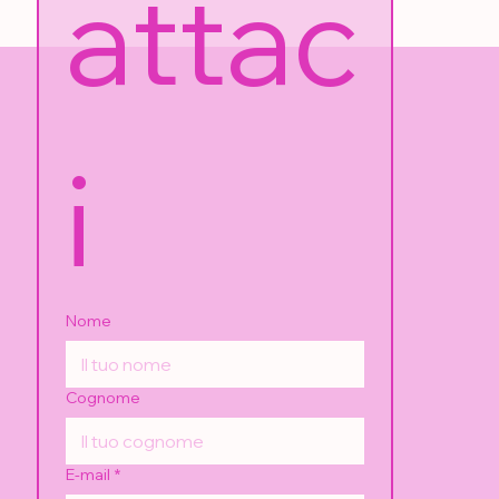
attac
i
Nome
Cognome
E-mail
*