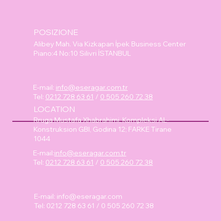
POSIZIONE
Alibey Mah. Via Kizkapan İpek Business Center
Piano:4 No:10 Silivri İSTANBUL
E-mail:
info@eseragar.com.tr
Tel:
0212 728 63 61
/
0 505 260 72 38
LOCATION
Rruga Mustafa Xhabrahimi, Kompleksi AL-
Konstruksion GBI, Godina 12; FARKE Tirane
1044
E-mail:
info@eseragar.com.tr
Tel:
0212 728 63 61
/
0 505 260 72 38
E-mail:
info@eseragar.com
Tel: 0212 728 63 61 / 0 505 260 72 38