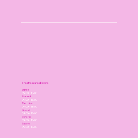
Il nostro orario di lavoro
Lunedi
09:00 - 18:00
Martedì
09:00 - 18:00
Mercoledì
09:00 - 18:00
Giovedì
09:00 - 18:00
Venerdì
09:00 - 18:00
Sabato
09:00 - 18:00