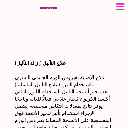
سيراجار
من هو ايسر أجار؟
علاج الثآليل
علاج الثآليل (إزالة الثآليل)
علاج الإصابة بفيروس الورم الحليمي البشري
باستخدام الليزر (علاج الثآليل التناسلية)
تعد تبخير أنسجة الثآليل باستخدام الليزر الثنائي
أكسيد الكربون كخيار علاجي فعالًا للغاية وناجحًا
يوفر نتائج بمعدلات انتكاس منخفضة. يشمل
الإجراء استخدام تأثير تبخير الأشعة فوق
البنفسجية على الأنسجة المصابة بفيروس الورم
الحليمي البشري. قد يكون هناك حاجة إلى تخدير