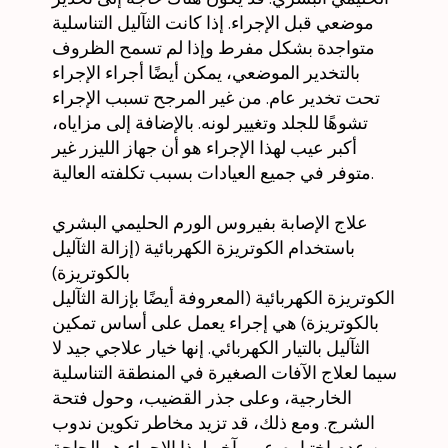
موضعي قبل الإجراء. إذا كانت الثآليل التناسلية
متواجدة بشكل مفرط وإذا لم تسمح الظروف
بالتخدير الموضعي، يمكن أيضًا أجراء الإجراء
تحت تخدير عام. من غير المرجح تسبب الإجراء
تشوهًا للجلد وتغيير لونه. بالإضافة إلى مزاياه،
أكبر عيب لهذا الإجراء هو أن جهاز الليزر غير
متوفر في جميع العيادات بسبب تكلفته العالية.
علاج الإصابة بفيروس الورم الحليمي البشري
باستخدام الكوتريزة الكهربائية (إزالة الثآليل
بالكوتريزة)
الكوتريزة الكهربائية (المعروفة أيضًا بإزالة الثآليل
بالكوتريزة) هي إجراء يعمل على أساس تمكين
الثآليل بالتيار الكهربائي. إنها خيار علاجي جيد لا
سيما لعلاج الآفات الصغيرة في المنطقة التناسلية
الخارجية، وعلى جذر القضيب، وحول فتحة
الشرج. ومع ذلك، قد تزيد مخاطر تكوين ندوب
من عدم اختياره. عيب آخر لهذا الإجراء هو الحاجة