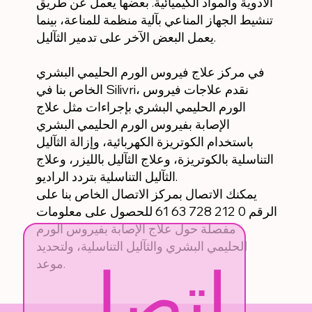
الأدوية والمواد الكيميائية. بعضها يعمل عن طريق
تنشيط الجهاز المناعي بآلية منظمة للمناعة، بينما
يعمل البعض الآخر على تدمير الثآليل.
في مركز علاج فيروس الورم الحليمي البشري
الخاص بنا في Silivri، نقدم علاجات فيروس
الورم الحليمي البشري بإجراءات مثل علاج
الإصابة بفيروس الورم الحليمي البشري
باستخدام الكوتريزة الكهربائية، وإزالة الثآليل
التناسلية بالكوتريزة، وعلاج الثآليل بالليزر، وعلاج
الثآليل التناسلية بتردد الراديو.
يمكنك الاتصال بمركز الاتصال الخاص بنا على
الرقم 0 212 728 63 61 للحصول على معلومات
مفصلة حول علاج الإصابة بفيروس الورم
الحليمي البشري والثآليل التناسلية، ولتحديد
اتصل 
موعد.