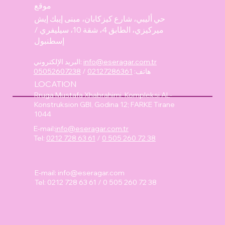
موقع
حي أليبي، شارع كيزكابان، مبنى إيبك إيش
ميركيزي، الطابق 4، شقة 10، سيليفري /
إسطنبول
info@eseragar.com.tr
البريد الإلكتروني:
هاتف:
02127286361
/
05052607238
LOCATION
Rruga Mustafa Xhabrahimi, Kompleksi AL-
Konstruksion GBI, Godina 12; FARKE Tirane
1044
E-mail:
info@eseragar.com.tr
Tel:
0212 728 63 61
/
0 505 260 72 38
E-mail:
info@eseragar.com
Tel: 0212 728 63 61 / 0 505 260 72 38