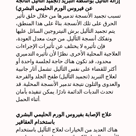
إزالة الثآليل بواسطة التبريد (تجميد الثآليل الناتجة
عن فيروس الورم الحليمي البشري)
تسبب تجميد الأنسجة تدميرها من خلال خلق تأثير
الحرق على تلك الأنسجة. بناءً على هذا المنطق،
يتم تجميد الثآليل برش النيتروجين السائل عليها
وتفكك أنسجة الثآليل. من حيث معدل العودة،
فإن تأثيره لا يختلف عن تأثيرات الإجراءات
العلاجية المحلية الأخرى. نظرًا لأن تأثيره التدميري
محدود، قد تكون هناك حاجة لجلسة واحدة أو
أكثر للقضاء على نفس الثآليل. تشمل آثار جانبية
لعلاج التبريد (تجميد الثآليل) طفح الجلد والقرحة
والعدوى والتلون نتيجة تدمير الأنسجة المحلية. قد
تحدث الندبات الدائمة نادرًا. يمكن تنفيذه بأمان
أثناء الحمل.
علاج الإصابة بفيروس الورم الحليمي البشري
باستخدام العقاقير
هناك العديد من الخيارات لعلاج الثآليل باستخدام