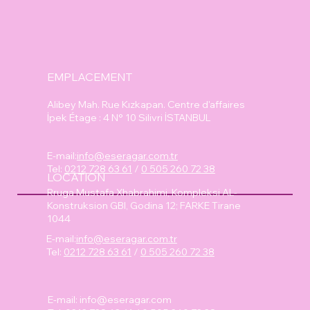
EMPLACEMENT
Alibey Mah. Rue Kızkapan. Centre d'affaires
İpek Étage : 4 N° 10 Silivri İSTANBUL
E-mail:
info@eseragar.com.tr
Tel:
0212 728 63 61
/
0 505 260 72 38
LOCATION
Rruga Mustafa Xhabrahimi, Kompleksi AL-
Konstruksion GBI, Godina 12; FARKE Tirane
1044
E-mail:
info@eseragar.com.tr
Tel:
0212 728 63 61
/
0 505 260 72 38
E-mail:
info@eseragar.com