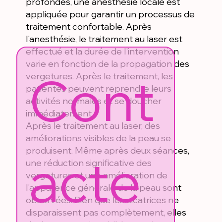
profondes, une anesthésie locale est
appliquée pour garantir un processus de
traitement confortable. Après
l'anesthésie, le traitement au laser est
effectué et la durée de l'intervention
varie en fonction de la propagation des
Cont
vergetures. Après le traitement, les
patientes peuvent reprendre leurs
activités normales et se doucher
immédiatement.
Après le traitement au laser, des
améliorations visibles de la peau se
produisent. Même après deux séances,
acte
une réduction significative des
vergetures et une amélioration de
l'apparence générale de la peau sont
observées. Bien que les cicatrices ne
disparaissent pas complètement, elles