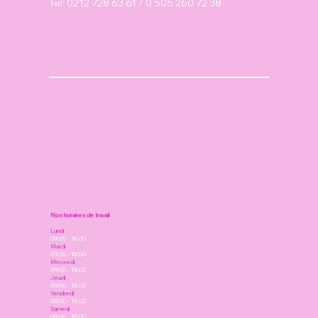
Tel: 0212 728 63 61 / 0 505 260 72 38
​Nos horaires de travail
Lundi
09:00 - 18.00
Mardi
09:00 - 18.00
Mercredi
09:00 - 18.00
Jeudi
09:00 - 18.00
Vendredi
09:00 - 18.00
Samedi
09:00 - 18.00