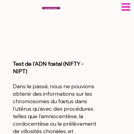
ÉSERAGAR
Qui est Eser AGAR?
TEST DE L'ADN FŒTAL (NIFTY - NIPT)
Test de l'ADN fœtal (NIFTY -
NIPT)
Dans le passé, nous ne pouvions
obtenir des informations sur les
chromosomes du fœtus dans
l'utérus qu'avec des procédures
telles que l'amniocentèse, la
cordocentèse ou le prélèvement
de villosités choriales, et