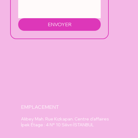
ENVOYER
EMPLACEMENT
Alibey Mah. Rue Kızkapan. Centre d'affaires
İpek Étage : 4 N° 10 Silivri İSTANBUL