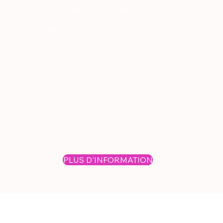
dilaté est éliminé et le diamètre du vagin
est rétréci. Dans cette méthode, non
seulement l’entrée du vagin, mais
également tout le vagin est rétrécie.
Étant donné que les tissus sains ne sont
pas endommagés lors de la coupe du
tissu, le gonflement postopératoire est
moindre. Un autre avantage est qu’il
permet de contrôler les saignements
pendant l’opération.
Le resserrement vaginal assisté par laser
est la technique de resserrement vaginal
la plus couramment préférée à Los
Angeles.
PLUS D'INFORMATION