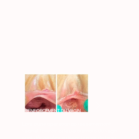
RENFORCEMENT DU VAGIN
Lors d'une opération de resserrement
vaginal, l'entrée et la paroi arrière du vagin
sont découpées au laser, l'excès de tissu