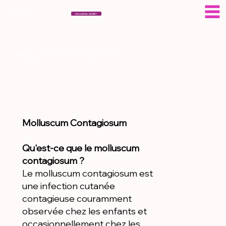
ÉSERAGAR
Qui est Eser AGAR?
MOLLUSCUM CONTAGIOSUM
Molluscum Contagiosum
Qu'est-ce que le molluscum
contagiosum ?
Le molluscum contagiosum est
une infection cutanée
contagieuse couramment
observée chez les enfants et
occasionnellement chez les