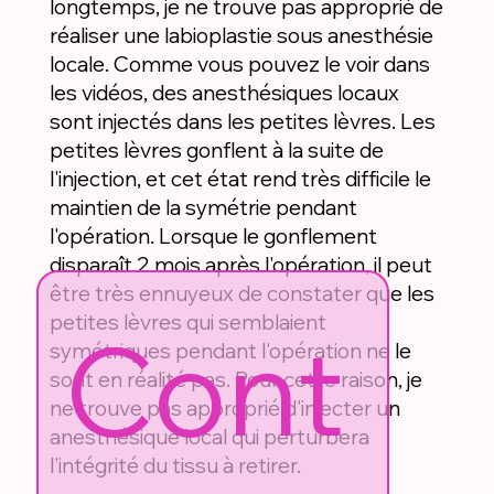
longtemps, je ne trouve pas approprié de
réaliser une labioplastie sous anesthésie
locale. Comme vous pouvez le voir dans
les vidéos, des anesthésiques locaux
sont injectés dans les petites lèvres. Les
petites lèvres gonflent à la suite de
l'injection, et cet état rend très difficile le
maintien de la symétrie pendant
l'opération. Lorsque le gonflement
disparaît 2 mois après l'opération, il peut
être très ennuyeux de constater que les
petites lèvres qui semblaient
Cont
symétriques pendant l'opération ne le
sont en réalité pas. Pour cette raison, je
ne trouve pas approprié d'injecter un
anesthésique local qui perturbera
l'intégrité du tissu à retirer.