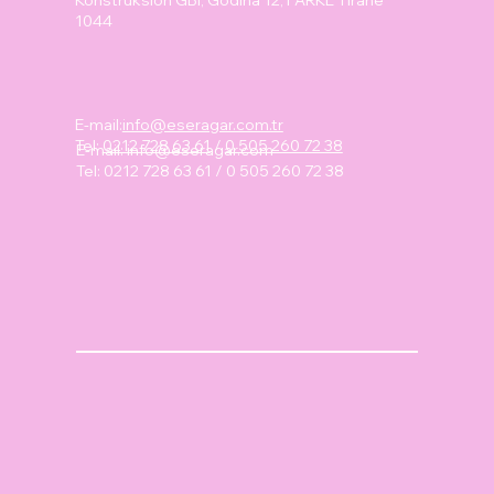
1044
E-mail:
info@eseragar.com.tr
Tel:
0212 728 63 61
/
0 505 260 72 38
E-mail:
info@eseragar.com
Tel: 0212 728 63 61 / 0 505 260 72 38