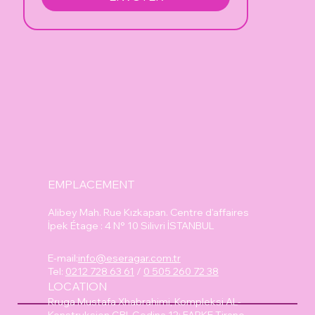
EMPLACEMENT
Alibey Mah. Rue Kızkapan. Centre d'affaires
İpek Étage : 4 N° 10 Silivri İSTANBUL
E-mail:
info@eseragar.com.tr
Tel:
0212 728 63 61
/
0 505 260 72 38
LOCATION
Rruga Mustafa Xhabrahimi, Kompleksi AL-
Konstruksion GBI, Godina 12; FARKE Tirane