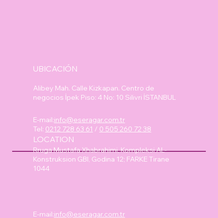
UBICACIÓN
Alibey Mah. Calle Kizkapan. Centro de
negocios İpek Piso: 4 No: 10 Silivri İSTANBUL
E-mail:
info@eseragar.com.tr
Tel:
0212 728 63 61
/
0 505 260 72 38
LOCATION
Rruga Mustafa Xhabrahimi, Kompleksi AL-
Konstruksion GBI, Godina 12; FARKE Tirane
1044
E-mail:
info@eseragar.com.tr