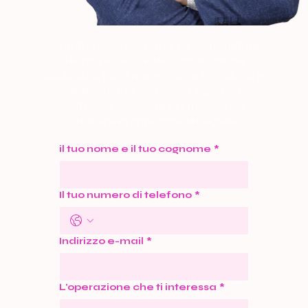
La dottoressa Eser Ağar ha combinato la
tecnica estetica del clitoride che ha
applicato a Los Angeles con la tecnologia a
radiofrequenza e 20 anni di esperienza
professionale. Compila il modulo per
ottenere informazioni dettagliate
sull'estetica del clitoride. Chiamiamoci
il tuo nome e il tuo cognome
*
adesso.
Il tuo numero di telefono
*
Indirizzo e-mail
*
L'operazione che ti interessa
*