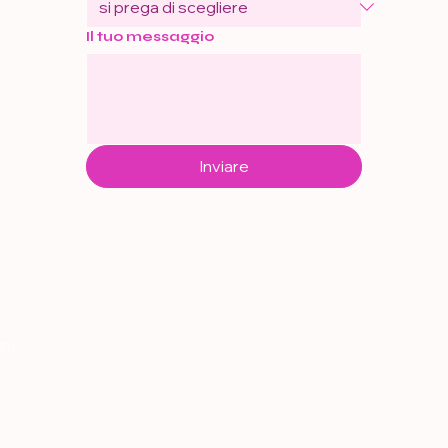
Il tuo messaggio
Inviare
IDE