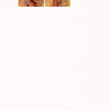
L'estetica del clitoride non è un'operazione
che colpisce direttamente l'organo
clitorideo, come si pensa. Il tessuto
cutaneo spesso, largo ed in eccesso che
ricopre il clitoride viene rimosso con la
tecnologia a radiofrequenza. Viene creata
un'immagine del clitoride più simmetrica e
stretta. Poiché in questo metodo
utilizziamo la radiofrequenza, il tessuto non
viene danneggiato e non si verifica alcun
gonfiore dopo l’operazione.
Poiché il tessuto sano non viene
danneggiato durante il taglio del tessuto, il
gonfiore postoperatorio è inferiore. Un
altro vantaggio è che fornisce il controllo
del sanguinamento durante l'operazione.
Dopo l'estetica del clitoride, la densità della
pelle sul clitoride diminuirà e il tempo
necessario per l'eccitazione e il