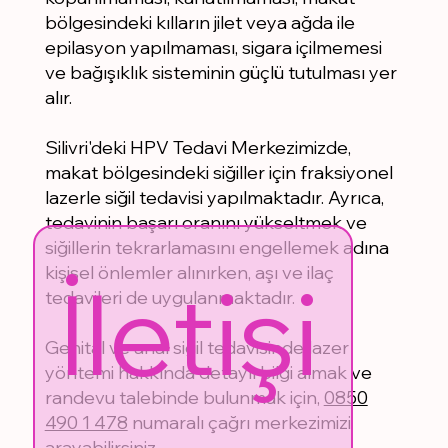
bölgesindeki kılların jilet veya ağda ile
epilasyon yapılmaması, sigara içilmemesi
ve bağışıklık sisteminin güçlü tutulması yer
alır.
Silivri'deki HPV Tedavi Merkezimizde,
makat bölgesindeki siğiller için fraksiyonel
lazerle siğil tedavisi yapılmaktadır. Ayrıca,
tedavinin başarı oranını yükseltmek ve
siğillerin tekrarlamasını engellemek adına
kişisel önlemler alınırken, aşı ve ilaç
İletişi
tedavileri de uygulanmaktadır.
Genital ve anal siğil tedavisinde lazer
yöntemi hakkında detaylı bilgi almak ve
randevu talebinde bulunmak için,
0850
490 1 478
numaralı çağrı merkezimizi
arayabilirsiniz.