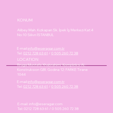
KONUM
Alibey Mah. Kızkapan Sk. İpek İş Merkezi Kat:4
No:10 Silivri İSTANBUL
E-mail:
info@eseragar.com.tr
Tel:
0212 728 63 61
/
0 505 260 72 38
LOCATION
Rruga Mustafa Xhabrahimi, Kompleksi AL-
Konstruksion GBI, Godina 12; FARKE Tirane
1044
E-mail:
info@eseragar.com.tr
Tel:
0212 728 63 61
/
0 505 260 72 38
E-mail:
info@eseragar.com
Tel: 0212 728 63 61 / 0 505 260 72 38