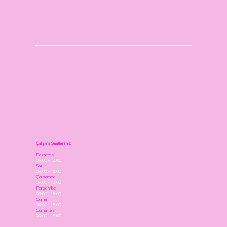
Çalışma Saatlerimiz
Pazartesi
09:00 - 18.00
Salı
09:00 - 18.00
Çarşamba
09:00 - 18.00
Perşembe
09:00 - 18.00
Cuma
09:00 - 18.00
Cumartesi
09:00 - 18.00