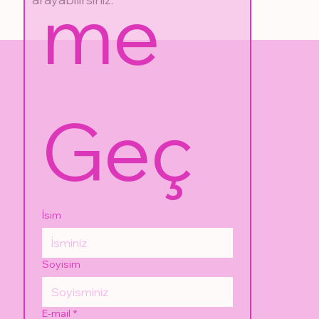
me 
Geç
İsim
Soyisim
E-mail
*