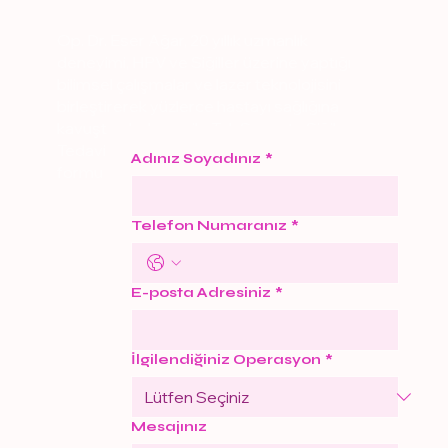
Op. Dr. Eser Ağar, 20 yıllık uzmanlık
deneyimi, HPV ve Siğiller üzerine yaptığı
bilimsel çalışmalar ve lazer teknolojisini
birleştirerek yüzlerce hastayı sağlığına
kavuşturdu. Lazer ile Tek Seansta Siğil
Tedavisi hakkında detaylı bilgi almak için
Adınız Soyadınız
*
formu doldurun.
Telefon Numaranız
*
E-posta Adresiniz
*
İlgilendiğiniz Operasyon
*
Mesajınız