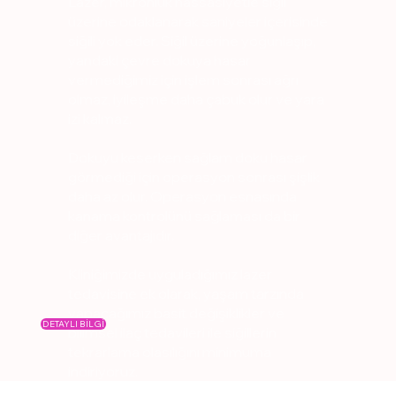
Lazer, mikronluk hassasiyetle siğil
üzerine odaklanarak saniyeler içerisinde
siğili yok eder. Siğil üzerine yoğunlaşıp,
yandaki çevre dokuya hasar
vermediğimiz için işlem sonrası ağrı
olmaz, iyileşme daha çabuk olur ve yara
izi kalmaz.
Dokuyu keserken sağlam doku hasar
görmediği için operasyon sonrası şişlik
daha az olur. Operasyon esnasında
kanama kontrolünü sağlaması da bir
diğer avantajıdır.
Kliniğimizde uyguladığımız lazer
tedavisine ek olarak, yaşam tarzında
yapacağımız basit değişiklikler ve
DETAYLI BİLGİ
bilimsel ilaç tedavileri ile siğillerin
tekrarlama olasılığını minimuma
indiriyoruz.