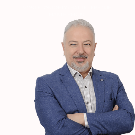
MOS LEJONI QË LYTHAT TË JENË NJË
MAKTH PËR JU