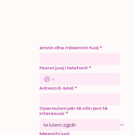
Prof. Asc. Dr. Eser Ağar, me 20 vite përvojë
në fushën e tij, studimet shkencore mbi
HPV dhe lythat, dhe duke kombinuar
teknologjinë e lazerit, ka ndihmuar qindra
pacientë të sherohen. Për të marrë më
shumë informacion rreth Trajtimit të
emrin dhe mbiemrin tuaj
*
Lythave me Lazer në një Seancë të Vetme,
plotësoni formularin.
Numri juaj i telefonit
*
Adresa E-Mail
*
Operacioni për të cilin jeni të
interesuar
*
Mesazhi juaj