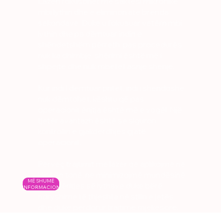
Lazeri fokusohet me saktësi mikronike
mbi lythin dhe e eliminon atë brenda
sekondave. Duke u fokusuar vetëm mbi
lythin dhe pa dëmtuar indin e
shëndetshëm përreth, pas procedurës
nuk ka dhimbje, shërimi është më i
shpejtë dhe nuk mbetet asnjë shenjë.
Kur indi I demtuar pritet, indi i shëndoshë
nuk dëmtohet, kështu që pas
operacionit ënjtja është më e vogël. Një
tjetër avantazh është se siguron
kontrollin e gjakderdhjes gjatë
operacionit.
Përveç trajtimit me lazer që aplikojmë në
klinikën tonë, ne minimizojmë mundësinë
MË SHUMË
e përsëritjes së lythave duke bërë
INFORMACION
ndryshime të thjeshta në stilin e jetës
dhe duke përdorur trajtime mjekësore.