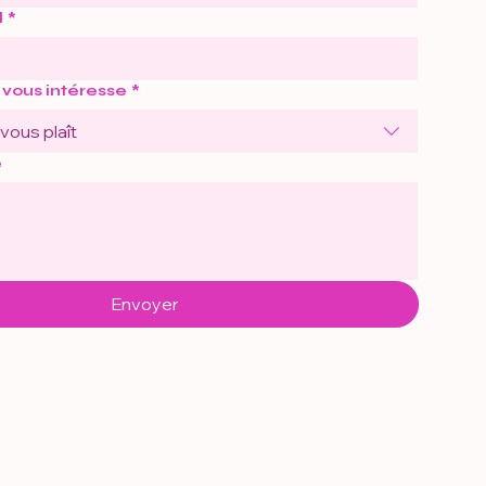
l
*
 vous intéresse
*
 vous plaît
e
Envoyer