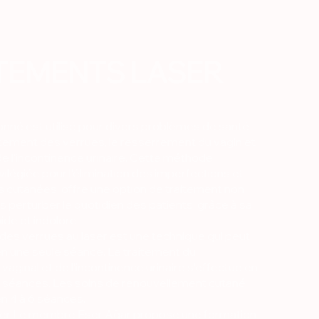
TEMENTS LASER
ionné est utilisé pour divers problèmes de santé
aitement des verrues, le resserrement du vagin et
de l'incontinence urinaire. Cette méthode,
ilégiée pour l'élimination des imperfections et
 cutanées, offre une option de traitement non
ns perturber le quotidien des patients, grâce à sa
de et indolore.
des verrues au laser est une technique qui peut
en une seule séance. Le traitement du
aginal et de l'incontinence urinaire s'effectue en
séances. Les soins de renouvellement cutané
n 4 à 6 séances.
ier Le membre Eser Ağar propose une formation