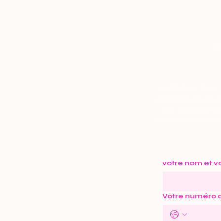
F
Le Dr Eser Ağar a
appliquée à Los A
ans d'expérience
informations détai
votre nom et v
Votre numéro 