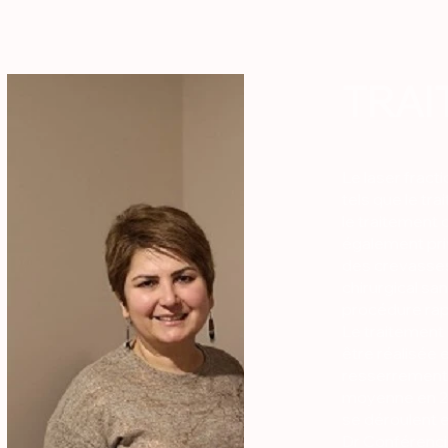
TRAI
Le laser fract
tels que le tr
le traitement 
également priv
des crevasses
chirurgical sa
procédure rapi
Le traitement 
être réalisée 
resserrement v
moyenne en 2 
se déroulent e
Dr Conférenc