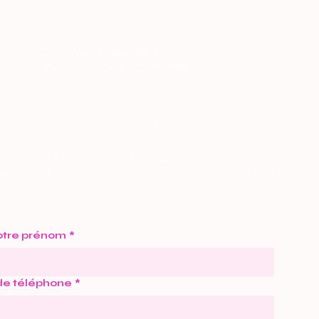
VOS RÊVES ENSEMBLE
AISONS EN SORTE QUE CELA ARRIVE
 combiné la technique esthétique du clitoris qu'elle a
ngeles avec la technologie des radiofréquences et 20
 d'expert. Remplissez le formulaire pour obtenir des
llées sur l'esthétique du clitoris. Appelons maintenant.
otre prénom
*
de téléphone
*