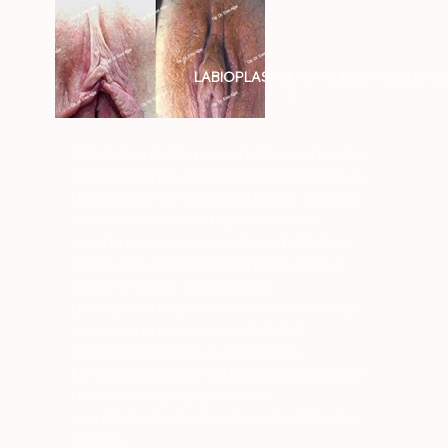
LABIOPLASTIA POR RADIOFRECUENC
En la labioplastia por radiofrecuencia, los
labios internos se reducen mediante un
dispositivo de radiofrecuencia. En este
método, el daño al tejido lateral es
mucho menor que en otros métodos.
Dado que el tejido sano no se daña al
cortar el tejido, la hinchazón
postoperatoria es menor. Otra ventaja
es que proporciona control del
sangrado durante la operación.
La labioplastia por radiofrecuencia es la
técnica de labioplastia más
comúnmente preferida en los Estados
Unidos.