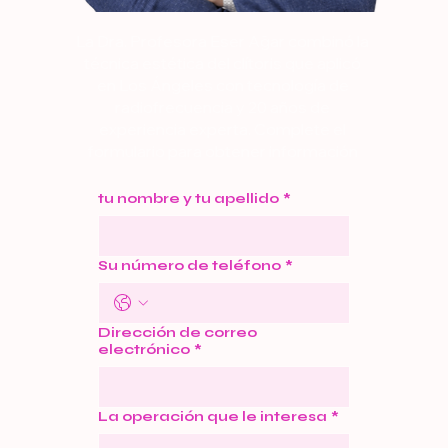
La Dra. Profesora Eser Ağar combinó la
técnica estética del clítoris que aplicó
en Los Ángeles con tecnología de
radiofrecuencia y 20 años de
experiencia experta. Complete el
formulario para obtener información
detallada sobre la estética del clítoris.
Llamemos ahora.
tu nombre y tu apellido
*
Su número de teléfono
*
Dirección de correo
electrónico
*
La operación que le interesa
*